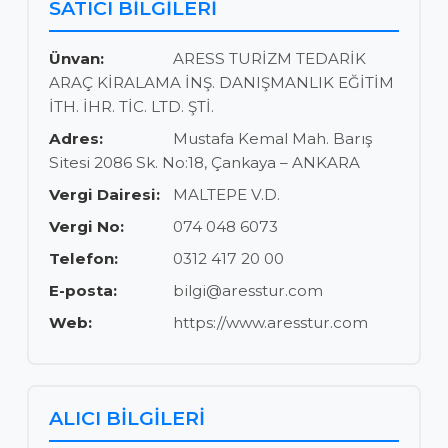
SATICI BİLGİLERİ
Ünvan:
ARESS TURİZM TEDARİK
ARAÇ KİRALAMA İNŞ. DANIŞMANLIK EĞİTİM
İTH. İHR. TİC. LTD. ŞTİ.
Adres:
Mustafa Kemal Mah. Barış
Sitesi 2086 Sk. No:18, Çankaya – ANKARA
Vergi Dairesi:
MALTEPE V.D.
Vergi No:
074 048 6073
Telefon:
0312 417 20 00
E-posta:
bilgi@aresstur.com
Web:
https://www.aresstur.com
ALICI BİLGİLERİ