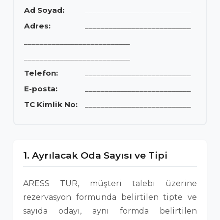
Ad Soyad:
___________________________
Adres:
___________________________
___________________________
___________________________
Telefon:
___________________________
E-posta:
___________________________
TC Kimlik No:
___________________________
1. Ayrılacak Oda Sayısı ve Tipi
ARESS TUR, müşteri talebi üzerine
rezervasyon formunda belirtilen tipte ve
sayıda odayı, aynı formda belirtilen