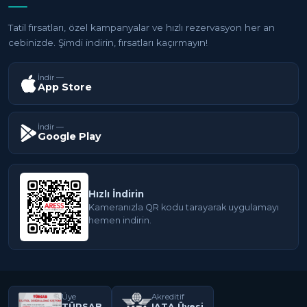
Tatil fırsatları, özel kampanyalar ve hızlı rezervasyon her an
cebinizde. Şimdi indirin, fırsatları kaçırmayın!
İndir —
App Store
İndir —
Google Play
Hızlı İndirin
Kameranızla QR kodu tarayarak uygulamayı
hemen indirin.
Üye
Akreditif
TÜRSAB
IATA Üyesi