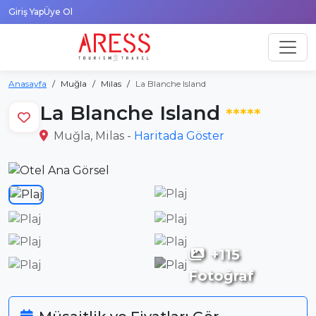
Giriş Yap
Üye Ol
Anasayfa
Muğla
Milas
La Blanche Island
La Blanche Island
*****
Muğla, Milas -
Haritada Göster
+115
Fotoğraf